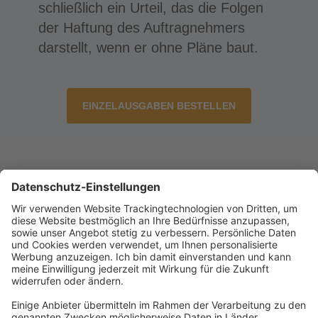
schließlich ein Urteil, das die Folgen
der Haftung des Auftragnehmers
darstellt, wenn er ohne Pläne baut.
EINZELAUSGABEN BESTELLEN
Abonnement anfordern
|
Abo kündigen
|