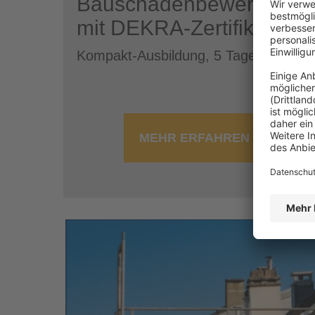
Bauschadenbewertung
mit DEKRA-Zertifikat
Kompakt-Ausbildung, 5 Tage
MEHR ERFAHREN