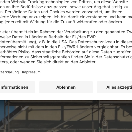
Schimmelbeseitigung
und -bewertung mit
DEKRA-Zertifikat
Lehrgang (Teil 1+2), 5 Tage
MEHR ERFAHREN