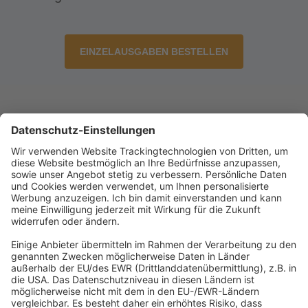
EINZELAUSGABEN BESTELLEN
Abonnement anfordern
|
Abo kündigen
|
Werben bei uns