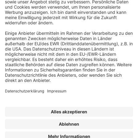
Abonnement anfordern
|
Abo kündigen
|
Werben bei uns
Kennen Sie schon unseren
Newsletter "Bau & Immobilien
"?
Impressum
|
Bildrechte
|
Datenschutz
|
FORUM VERLAG
HERKERT GMBH
|
Erklärung zur Barrierefreiheit
|
AGB und
Lizenzbedingungen
© Der SanierungsVorsprung