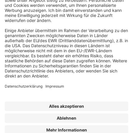
Abonnement anfordern
|
Abo kündigen
|
Werben bei uns
Kennen Sie schon unseren
Newsletter "Bau & Immobilien
"?
Impressum
|
Bildrechte
|
Datenschutz
|
FORUM VERLAG
HERKERT GMBH
|
Erklärung zur Barrierefreiheit
|
AGB und
Lizenzbedingungen
© Der SanierungsVorsprung