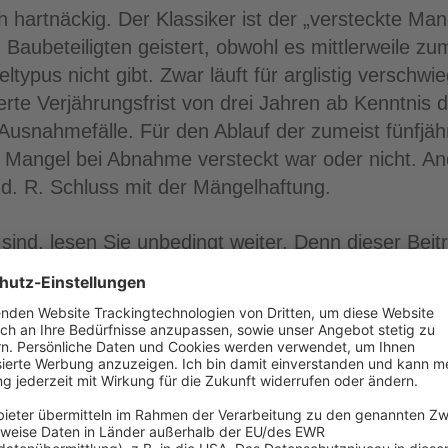
 hartnäckig. Der Klassiker ist der „versteckte Mang
 Baubeteiligten geistert, obwohl es mittlerweile z
typus nicht gibt. Zwar läuft für arglistig verschw
te Verjährungsfrist von drei Jahren ab Kenntnis d
usnahmefälle. Für den Ablauf der zumeist fünfjähr
er Mangel bei Abnahme versteckt war oder nicht. A
 d. R. Schluss mit der Mängelhaftung.
ind, lesen Sie unbedingt weiter. Denn dieser Beit
lches regelmäßig verkannt wird und daher schnel
 Gericht, trifft man auf die Auffassung, dass unwes
besondere keine Ansprüche des Bauherrn auf Nach
. Vielmehr bedürfe es, so die Vertreter dieser nic
, um Mängelrechte geltend machen zu können. Ein 