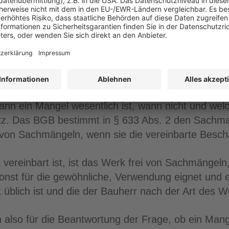
lichkeit von Mängeln einmal näher zu widmen. De
slage dann doch nicht.
nn ein Mangel wesentlich ist, wann nicht und welc
tz. Das BGB bestimmt in § 633 Abs. 2 den Sachmang
 von Sachmängeln, wenn sie die vereinbarte Bescha
 vereinbart ist, ist das Werk frei von Sachmängeln
onst für die gewöhnliche, Verwendung eignet und e
t üblich ist und die der Bauherr nach der Art des 
 also für die Beantwortung der Frage, ob ein Mange