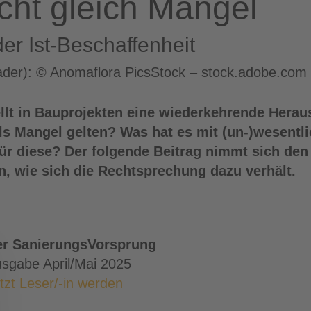
icht gleich Mangel
r Ist-Beschaffenheit
Header): © Anomaflora PicsStock – stock.adobe.com
lt in Bauprojekten eine wiederkehrende Herau
ls Mangel gelten? Was hat es mit (un-)wesentl
ür diese? Der folgende Beitrag nimmt sich den 
n, wie sich die Rechtsprechung dazu verhält.
er SanierungsVorsprung
sgabe April/Mai 2025
tzt Leser/-in werden