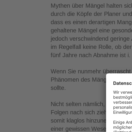
Mythen über Mängel halten sich
durch die Köpfe der Planer und
dass es einen derartigen Mangel
gehaltene Mängel eine gesonder
jedoch verschwindend geringe A
im Regelfall keine Rolle, ob d
fünf Jahre nach Abnahme ist i.
Wenn Sie nunmehr überrascht s
Phänomen des Mängelrechts, we
sollte.
Nicht selten nämlich, sogar bei
Folgen nach sich ziehen, ins
somit klaglos hinzunehmen seien
einer gewissen Wesentlichkeit