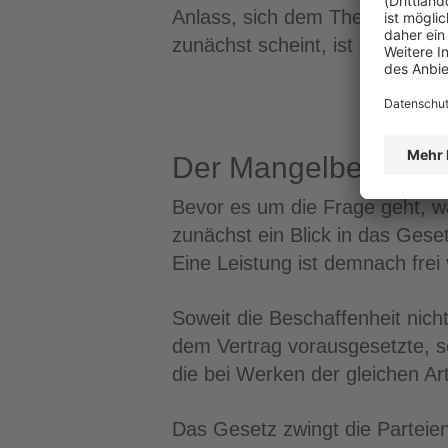
Anlass, sich dem Thema Wesent
zunächst scheint, ist die Recht
Der Mangelbegriff
Bevor es um die Frage geht, wa
zunächst ein Blick in das Gese
Eine Leistung ist demnach frei
Soweit die Beschaffenheit nicht
dem Vertrag vorausgesetzte, s
die bei Werken der gleichen Ar
Das Gesetz zwingt die Parteien