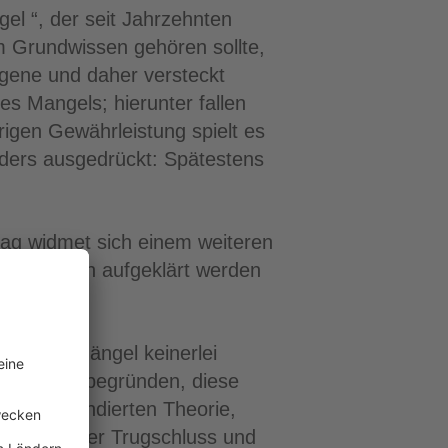
el “, der seit Jahrzehnten
um Grundwissen gehören sollte,
iegene und daher versteckt
es Mangels; hierunter fallen
igen Gewährleistung spielt es
nders ausgedrückt: Spätestens
rag widmet sich einem weiteren
lstmöglich aufgeklärt werden
entliche Mängel keinerlei
besserung begründen, diese
ht sehr fundierten Theorie,
gefährlicher Trugschluss und