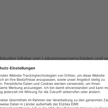
ebäuden infolge von Leitungswasserschäden und u
n Bauschäden. Im Vergleich hierzu sind die Feuch
lfaches höher. Sowohl die Festigkeit als auch die
hhaltig beeinträchtigt.
enen Schäden können in zwei Kategorien eingetei