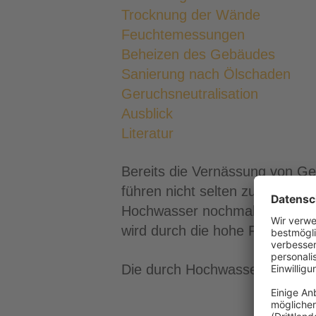
Trocknung der Wände
Feuchtemessungen
Beheizen des Gebäudes
Sanierung nach Ölschaden
Geruchsneutralisation
Ausblick
Literatur
Bereits die Vernässung von G
führen nicht selten zu schwere
Hochwasser nochmals um ein Vie
wird durch die hohe Feuchte nac
Die durch Hochwasser entstand