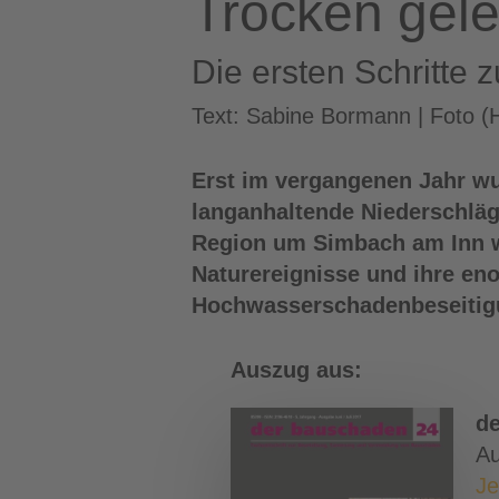
Trocken gele
Die ersten Schritte
Text: Sabine Bormann | Foto (
Erst im vergangenen Jahr wu
langanhaltende Niederschläge
Region um Simbach am Inn wa
Naturereignisse und ihre e
Hochwasserschadenbeseitigu
Auszug aus:
d
Au
Je