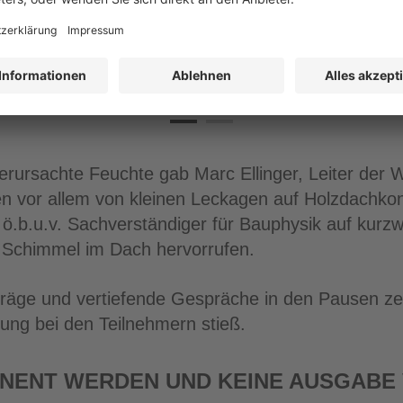
verursachte Feuchte gab Marc Ellinger, Leiter de
en vor allem von kleinen Leckagen auf Holzdachko
, ö.b.u.v. Sachverständiger für Bauphysik auf kurz
 Schimmel im Dach hervorrufen.
räge und vertiefende Gespräche in den Pausen zei
ng bei den Teilnehmern stieß.
NENT WERDEN UND KEINE AUSGABE