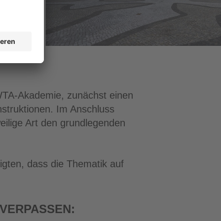
r WTA-Akademie, zunächst einen
nstruktionen. Im Anschluss
weilige Art den grundlegenden
gten, dass die Thematik auf
 VERPASSEN: