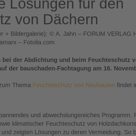
e Lösungen für den
tz von Dächern
ader + Bildergalerie): © A. Jahn – FORUM VERL
amarx – Fotolia.com
s bei der Abdichtung und beim Feuchteschutz 
 auf der bauschaden-Fachtagung am 16. Novemb
g zum Thema
Feuchteschutz von Neubauten
findet 
n spannendes und abwechslungsreiches Programm.
wie klimatischer Feuchteschutz von Holzdachkonstr
 und zeigten Lösungen zu deren Vermeidung. So be