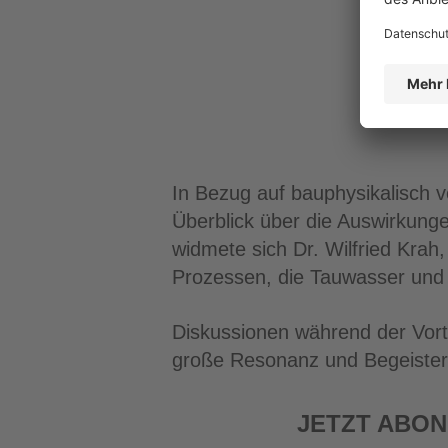
In Bezug auf bauphysikalisch 
Überblick über die Auswirkung
widmete sich Dr. Wilfried Krah
Prozessen, die Tauwasser und
Diskussionen während der Vort
große Resonanz und Begeisteru
JETZT ABON