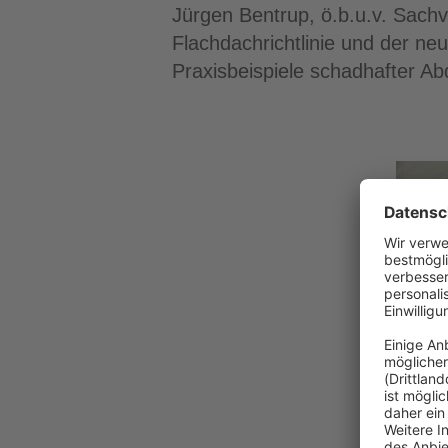
Jürgen Bentrup, ö.b.u.v. Sach
Flachdachrichtlinie und der ne
Praxisbeispiele schadhafter Ab