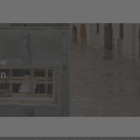
rag
en