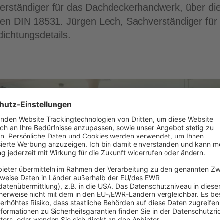
verständiger für das Dachdeckerhandwerk, über die
uen DIN 18531. Jürgen Lech, Sachverständiger für 
dichtungsdetails.