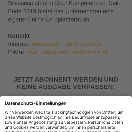
Wissensplattform DachKompetenz.at. Seit
Ende 2019 bietet das Unternehmen eine
eigene Online-Lernplattform an.
Kontakt
Internet:
www.amann-dachmarke.at
E-Mail:
marius@amann-dachmarke.at
JETZT ABONNENT WERDEN UND
KEINE AUSGABE VERPASSEN:
der bauschaden
Fachzeitschrift zur Beurteilung,